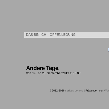
Kleine Kuns
DAS BIN ICH
OFFENLEGUNG
Andere Tage.
Von
Neli
on
20. September 2019
at
15:00
© 2012-2026
serious comics
|
Präsentiert von
Wor