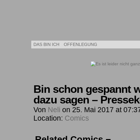
Kleine Kuns
DAS BIN ICH
OFFENLEGUNG
Bin schon gespannt w
dazu sagen – Pressek
Von
Neli
on
25. Mai 2017
at
07:3
Location:
Comics
Related Comics ¬