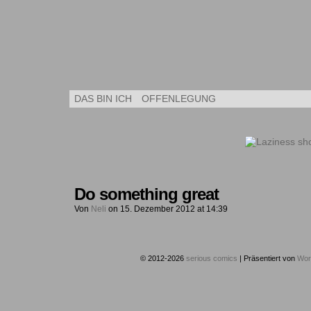
Kleine Kuns
DAS BIN ICH
OFFENLEGUNG
Do something great
Von
Neli
on
15. Dezember 2012
at
14:39
© 2012-2026
serious comics
|
Präsentiert von
Wor