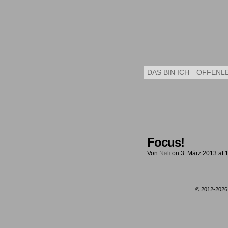
DAS BIN ICH
OFFENL
Focus!
Von
Neli
on
3. März 2013
at
© 2012-202