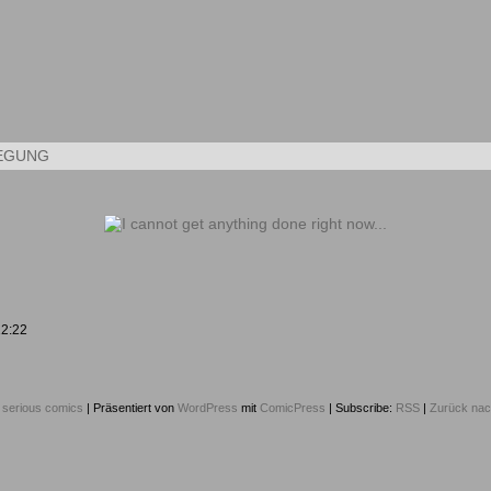
Kleine Kunstwerke aus dem Alltag
EGUNG
12:22
6
serious comics
|
Präsentiert von
WordPress
mit
ComicPress
|
Subscribe:
RSS
|
Zurück nac