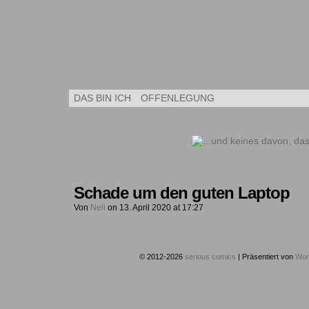
Kleine Kuns
DAS BIN ICH
OFFENLEGUNG
Schade um den guten Laptop
Von
Neli
on
13. April 2020
at
17:27
© 2012-2026
serious comics
|
Präsentiert von
Wor