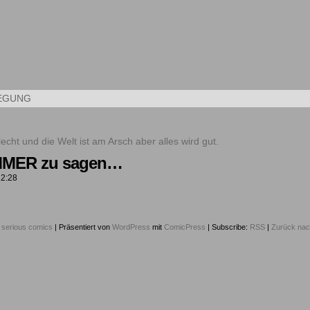
Kleine Kunstwerke aus dem Alltag
EGUNG
MMER zu sagen…
12:28
6
serious comics
|
Präsentiert von
WordPress
mit
ComicPress
|
Subscribe:
RSS
|
Zurück nac