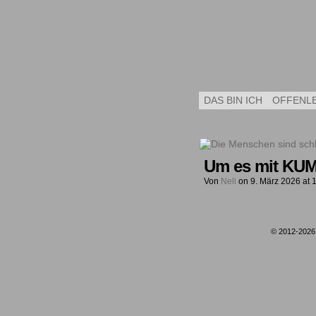
DAS BIN ICH
OFFENL
Um es mit KU
Von
Neli
on
9. März 2026
at
© 2012-202