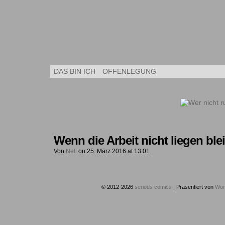
Kleine Kuns
DAS BIN ICH
OFFENLEGUNG
Wenn die Arbeit nicht liegen ble
Von
Neli
on
25. März 2016
at
13:01
© 2012-2026
serious comics
|
Präsentiert von
Wor