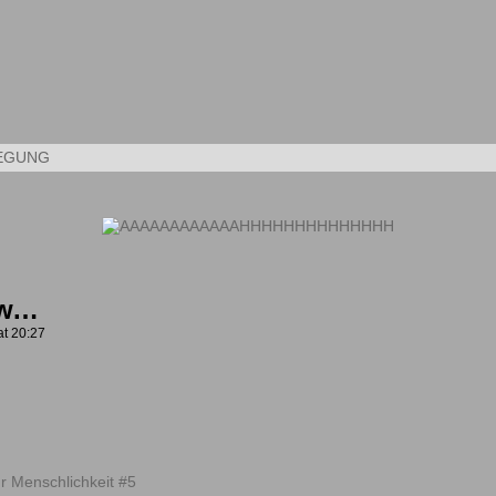
Kleine Kunstwerke aus dem Alltag
EGUNG
ow…
at
20:27
hr Menschlichkeit #5