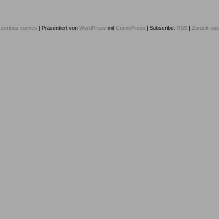
6
serious comics
|
Präsentiert von
WordPress
mit
ComicPress
|
Subscribe:
RSS
|
Zurück nac