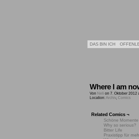
DAS BIN ICH
OFFENL
Where I am n
Von
Neli
on
7. Oktober 2012
Location:
Archiv
,
Comics
Related Comics ¬
Schöne Momente
Why so serious?
Bitter Life
Praxistipp für me