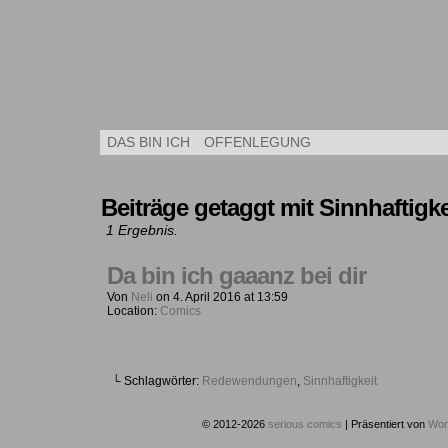
Kleine Kuns
DAS BIN ICH
OFFENLEGUNG
Beiträge getaggt mit Sinnhaftigke
1 Ergebnis.
Da bin ich gaaanz bei dir
Von
Neli
on
4. April 2016
at
13:59
Location:
Comics
└ Schlagwörter:
Redewendungen
,
Sinnhaftigkeit
© 2012-2026
serious comics
|
Präsentiert von
Wor